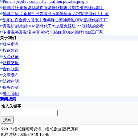
Protein peptide composite nutrition powder, pregna
俳都片好睡眠 清肠清血管清肝脏排毒片剂专业贴牌代加工
氨基丁酸片 促进生长发育长高赖氨酸食品OEM贴牌代工厂家
酸枣仁百合膏方睡眠中老年静心安神膏滋OEM贴牌代加工厂
膏滋粉剂片剂OEM贴牌代工怎么避免踩坑？想赚钱的必看
专业滋补膏滋/养生膏 枇杷 化橘红膏OEM贴牌代加工厂家
关于我们
版权所有
投诉建议
人员认证
法律支援
合作联盟
文章发布
法律声明
服务条款
关于我们
新闻搜索
输入关键字:
©2013 绍兴新闻网资讯，绍兴旅游 版权所有
现在时刻 2026/8/9 19:16:46