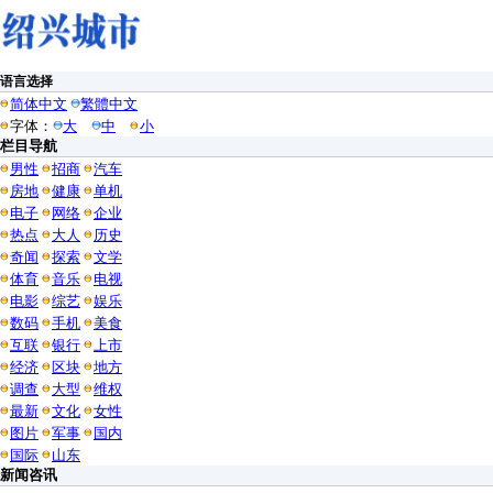
语言选择
简体中文
繁體中文
字体：
大
中
小
栏目导航
男性
招商
汽车
房地
健康
单机
电子
网络
企业
热点
大人
历史
奇闻
探索
文学
体育
音乐
电视
电影
综艺
娱乐
数码
手机
美食
互联
银行
上市
经济
区块
地方
调查
大型
维权
最新
文化
女性
图片
军事
国内
国际
山东
新闻咨讯