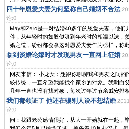
四十年恩爱夫妻为何坚称自己婚姻不合法
20
论:0
May和Zero是一对结婚40多年的恩爱夫妻，他
伴，从年轻时的如胶似漆到年老时的相濡以沫，
婚之道，纷纷都会拿这对恩爱夫妻作为榜样，称此才
临到谈婚论嫁时才发现男友一直网上征婚
20
论:0
网友来信： 小龙女：想跟你聊聊我和男友之间的
较传统，一直希望我能找个家乡的对象。我明白
几年一直也没有找对象，每次过年过节亲戚安排相亲
我们都领证了 他还在骗别人说不想结婚
201
论:0
问：我跟老公感情很好，从大一开始就在一起，
我们今年5月已经拿了证，筹备着10月办仪式。