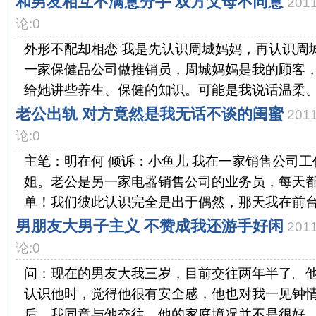
和男友相互不满意分手 双方父母不同意
201
论:0
外形不配却相恋 我是先认识周城妈妈，再认识周城
一家保健品公司做推销员，周城妈妈是我的顾客
给她讲些养生、保健的知识。可能是我说话温柔、性
老公出轨 对方竟然是我无话不谈的闺蜜
201
论:0
主笔：明在何 倾诉：小鱼儿 我在一家销售公司
姐。老公是另一家电器销售公司的业务员，每天
单！我们彼此认识完全是出于偶然，那天我在前台接
男朋友大男子主义 不赞成我还游手好闲
201
论:0
问：现在的男友大我三岁，目前交往两年半了。
认识他时，觉得他很有安全感，他也对我一见钟
后，我同意与他交往。他的家庭境况并不是很好，工