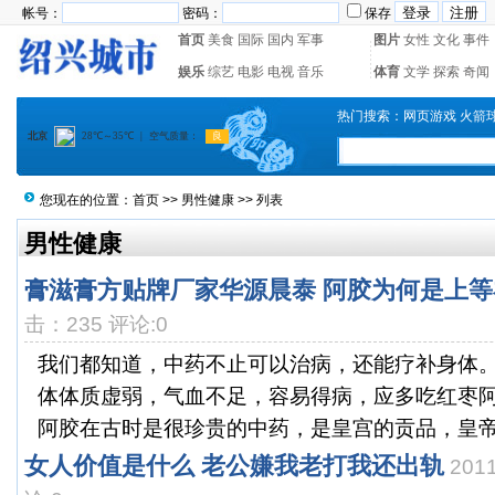
帐号：
密码：
保存
首页
美食
国际
国内
军事
图片
女性
文化
事件
娱乐
综艺
电影
电视
音乐
体育
文学
探索
奇闻
热门搜索：
网页游戏
火箭
您现在的位置：
首页
>>
男性健康
>> 列表
男性健康
膏滋膏方贴牌厂家华源晨泰 阿胶为何是上等
击：235 评论:0
我们都知道，中药不止可以治病，还能疗补身体
体体质虚弱，气血不足，容易得病，应多吃红枣
阿胶在古时是很珍贵的中药，是皇宫的贡品，皇帝的
女人价值是什么 老公嫌我老打我还出轨
201