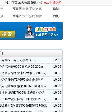
设为首页
加入收藏
繁体中文
wap手机访问
银行
互联网
电脑
手机
数码
论坛
健康
房地产
汽车
招聘
情爱
商机
门
识电路板上电子元器件（二）
12-12
销 买佳能600D套机送55-250mm
10-02
师最佳选择 徕卡S2售价168000元
10-02
促销 唯彩TDV5F5摄像机仅千元
10-02
入门摄像机 索尼XR160E狂降百元
10-02
神器 尼康D7000套机送豪礼促销
10-02
-135mm镜头 佳能550D套机6299元
10-02
B硬盘投影DV 索尼PJ50E降至6700元
10-02