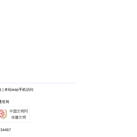
有
|
本站wap手机访问
兴通管局
4467