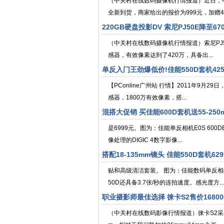
（中关村在线数码摄像机行情报道）近日，今
全新到货，商家给出的报价为999元，加赠4G S
220GB硬盘投影DV 索尼PJ50E降至67
（中关村在线数码摄像机行情报道）索尼PJ50
感器，有效像素达到了420万，具备出...
单反入门王劲爆低价!佳能550D套机425
【PConline广州站 行情】2011年9月2
感器，1800万有效像素，搭...
混搭大促销 买佳能600D套机送55-250
是6999元。图为：佳能单反相机E0S 600
像处理的DIGIC 4数字影像...
搭配18-135mm镜头 佳能550D套机62
贴和高级清洁套装。 图为：佳能数码单反相
50D还具备3.7张/秒的连拍速度。感光度方...
职业摄影师最佳选择 徕卡S2售价16800
（中关村在线数码影像行情报道）徕卡S2采用