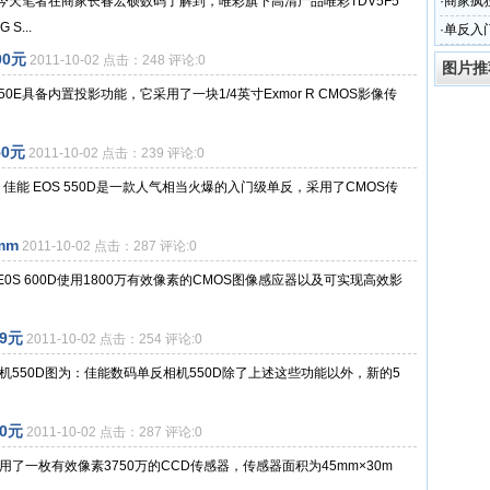
天笔者在商家长春宏硕数码了解到，唯彩旗下高清产品唯彩TDV5F5
·
商家疯狂
...
·
单反入门
00元
2011-10-02 点击：248 评论:0
图片推
E具备内置投影功能，它采用了一块1/4英寸Exmor R CMOS影像传
0元
2011-10-02 点击：239 评论:0
9日，佳能 EOS 550D是一款人气相当火爆的入门级单反，采用了CMOS传
mm
2011-10-02 点击：287 评论:0
DE0S 600D使用1800万有效像素的CMOS图像感应器以及可实现高效影
99元
2011-10-02 点击：254 评论:0
机550D图为：佳能数码单反相机550D除了上述这些功能以外，新的5
0元
2011-10-02 点击：287 评论:0
了一枚有效像素3750万的CCD传感器，传感器面积为45mm×30m