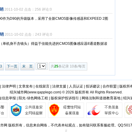
销
2011-10-02 点击：256 评论:0
作为D90的升级版本，采用了全新CMOS影像传感器和EXPEED 2图
促销
2011-10-02 点击：243 评论:0
ark III（单机身不含镜头）得益于佳能先进的CMOS图像感应器8通道数据读
3
下一页
末 页
共
25
条记录 10条/每页
|
法律声明
|
文章发布
|
在线留言
|
法律支援
|
人员认证
|
投诉建议
|
合作联盟
|
版权所
绍兴城市网(
www.qapplego.com
) © 2026 版权所有 All Rights Reserved.
信息举报 | 阳光·绿色网络工程 | 版权保护投诉指引 | 网络法制和道德教育基地 | 绍
市网 版权所有，信息来自网络，不代表本站观点，如有疑问联系客服处理。QQ:50173
#