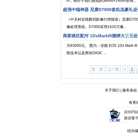
m，相对于我们熟知的36mm×24mm全画...
超强中端神器 尼康D7000套机送豪礼促
（中关村在线数码影像行情报道）尼康D7000
像处理系统。D7000采用1620万像...
商家疯狂配对 1DsMarkIII捆绑大三元
为93000元。 图为：佳能 EOS 1Ds M
取技术以及两块DIGIC ...
首 页
上一页
1
2
关于我们
|
服务条款
有害短
绍兴城