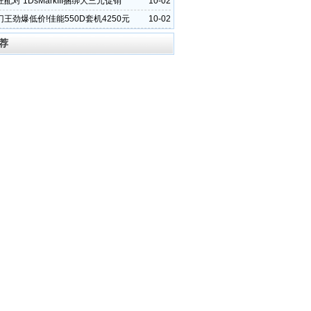
配对 1DsMarkIII捆绑大三元促销
10-02
王劲爆低价!佳能550D套机4250元
10-02
荐