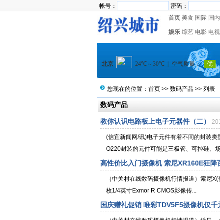
帐号：
密码：
首页
美食
国际
国内
娱乐
综艺
电影
电视
您现在的位置：
首页
>>
数码产品
>> 列表
数码产品
教你认识电路板上电子元器件（二）
20
(信宜新闻网/讯)电子元件有着不同的封装
O220封装的元件可能是三极管、可控硅、场效
高性价比入门摄像机 索尼XR160E狂降
（中关村在线数码摄像机行情报道）索尼X(资
枚1/4英寸Exmor R CMOS影像传...
国庆赠礼促销 唯彩TDV5F5摄像机仅千