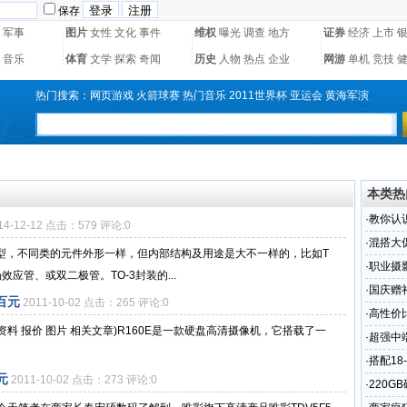
保存
军事
图片
女性
文化
事件
维权
曝光
调查
地方
证券
经济
上市
音乐
体育
文学
探索
奇闻
历史
人物
热点
企业
网游
单机
竞技
热门搜索：
网页游戏
火箭球赛
热门音乐
2011世界杯
亚运会
黄海军演
本类热
·
教你认
14-12-12 点击：579 评论:0
·
混搭大促
类型，不同类的元件外形一样，但内部结构及用途是大不一样的，比如T
·
职业摄影
应管、或双二极管。TO-3封装的...
·
国庆赠礼
百元
2011-10-02 点击：265 评论:0
·
高性价比
料 报价 图片 相关文章)R160E是一款硬盘高清摄像机，它搭载了一
·
超强中端
·
搭配18
元
2011-10-02 点击：273 评论:0
·
220G