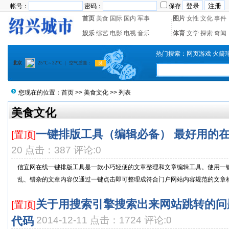
帐号：
密码：
保存
首页
美食
国际
国内
军事
图片
女性
文化
事件
娱乐
综艺
电影
电视
音乐
体育
文学
探索
奇闻
热门搜索：
网页游戏
火箭
您现在的位置：
首页
>>
美食文化
>> 列表
美食文化
一键排版工具（编辑必备） 最好用的
[置顶]
20 点击：387 评论:0
信宜网在线一键排版工具是一款小巧轻便的文章整理和文章编辑工具。使用一
乱、错杂的文章内容仅通过一键点击即可整理成符合门户网站内容规范的文章格式
关于用搜索引擎搜索出来网站跳转的问
[置顶]
代码
2014-12-11 点击：1724 评论:0