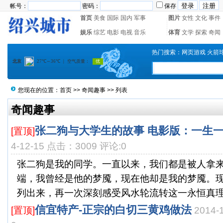
帐号：
密码：
保存
首页
美食
国际
国内
军事
图片
女性
文化
事件
娱乐
综艺
电影
电视
音乐
体育
文学
探索
奇闻
热门搜索：
网页游戏
火箭
您现在的位置：
首页
>>
奇闻趣事
>> 列表
奇闻趣事
张二狗与大学生的故事 电影版：一生
[置顶]
4-12-15 点击：3009 评论:0
张二狗是我的同学。一直以来，我们都是被人拿
端，我曾经是他的梦魇，现在他却是我的梦魇。
列出来，再一次深刻感受风水轮流转这一永恒真理。
信宜特产-正宗的白切三黄鸡做法
[置顶]
2014-