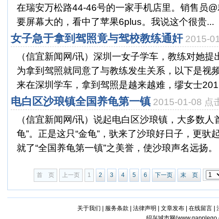
在瑞安万松路44-46号的一家手机店里。销售员
要屏幕大的，看中了苹果6plus。我说这个很贵...
女子急于拿到驾照竟与驾校教练通奸
2015-
（信宜新闻网/讯）深圳一女子学车，教练对她提
为拿到驾照就同意了与教练发生关系，以下是视
来在深圳学车，拿到驾照是越来越难，缪女士2012年
电白区沙琅镇全国养龟第一镇
2015-01-08 
（信宜新闻网/讯）说起电白区沙琅镇，大多数人
龟”。正是这只“金龟”，驮来了沙琅好日子，更驮
就了“全国养龟第一镇”之美誉，使沙琅声名远扬。 
首 页
上一页
1
2
3
4
5
6
下一页
末 页
关于我们
|
服务条款
|
法律声明
|
文章发布
|
在线留言
|
绍兴城市网(
www.qapplego