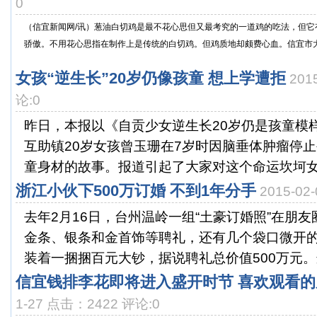
0
（信宜新闻网/讯）葱油白切鸡是最不花心思但又最考究的一道鸡的吃法，但它
骄傲。不用花心思指在制作上是传统的白切鸡。但鸡质地却颇费心血。信宜市大力
女孩“逆生长”20岁仍像孩童 想上学遭拒
201
论:0
昨日，本报以《自贡少女逆生长20岁仍是孩童模
互助镇20岁女孩曾玉珊在7岁时因脑垂体肿瘤停
童身材的故事。报道引起了大家对这个命运坎坷女孩
浙江小伙下500万订婚 不到1年分手
2015-02
去年2月16日，台州温岭一组“土豪订婚照”在朋
金条、银条和金首饰等聘礼，还有几个袋口微开
装着一捆捆百元大钞，据说聘礼总价值500万元。这
信宜钱排李花即将进入盛开时节 喜欢观看
1-27 点击：2422 评论:0