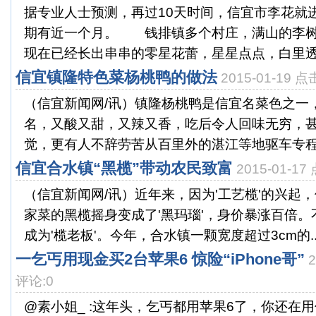
据专业人士预测，再过10天时间，信宜市李花就
期有近一个月。 钱排镇多个村庄，满山的李树
现在已经长出串串的零星花蕾，星星点点，白里透红
信宜镇隆特色菜杨桃鸭的做法
2015-01-19 
（信宜新闻网/讯）镇隆杨桃鸭是信宜名菜色之一
名，又酸又甜，又辣又香，吃后令人回味无穷，
觉，更有人不辞劳苦从百里外的湛江等地驱车专程前
信宜合水镇“黑榄”带动农民致富
2015-01-1
（信宜新闻网/讯）近年来，因为'工艺榄'的兴起
家菜的黑榄摇身变成了'黑玛瑙'，身价暴涨百倍
成为'榄老板'。今年，合水镇一颗宽度超过3cm的..
一乞丐用现金买2台苹果6 惊险“iPhone哥”
评论:0
@素小姐_ :这年头，乞丐都用苹果6了，你还在