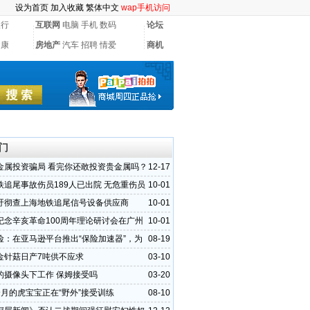
设为首页
加入收藏
繁体中文
wap手机访问
银行
互联网
电脑
手机
数码
论坛
健康
房地产
汽车
招聘
情爱
商机
门
金属投资骗局 看完你还敢投资贵金属吗？
12-17
铁追尾事故伤员189人已出院 无危重伤员
10-01
吁彻查上海地铁追尾信号设备供应商
10-01
纪念辛亥革命100周年理论研讨会在广州
10-01
险：在亚马逊平台推出“保险加速器”，为
08-19
商保驾护航
金针菇日产7吨供不应求
03-10
的摄像头下工作 保姆接受吗
03-20
个月的虎宝宝正在“野外”接受训练
08-10