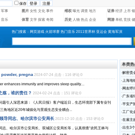
保存
军事
图片
女性
文化
事件
维权
曝光
调查
地方
证券
经济
上市
音乐
体育
文学
探索
奇闻
历史
人物
热点
企业
网游
单机
竞技
热门搜索：
网页游戏
火箭球赛
热门音乐
2011世界杯
亚运会
黄海军演
本类热
·
解密贵
n powder, pregna
2024-07-24 点击：116 评论:0
·
上海地
er enhances immunity and improves sleep quality....
·
网友呼
之殇，谁的责任？
2024-02-24 点击：151 评论:0
·
广东省
问题引人深思来源：《人民日报》客户端近日，生态环境部下属专业刊
召开
·
平安产
角地区近20年城镇化与景观生态安全耦合...
跨境电
·
工厂化
门领导同志、哈尔滨市公安局长
2023-12-10 点击：153 评论:0
·
在雇主
·
出生3
同志、哈尔滨市公安局长、双城区公安局长等，认真彻查“农民王林与