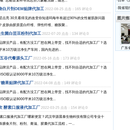
 “恶霸曹某祥等黑恶势力蒙蔽法眼，随意...
·
日本《
历史
·
我省现
身白片剂OEM贴牌代加工
2022-08-25 点击：165 评论:0
图片推
点亮 30天看得见的改变你知道吗每年有超过90%的女性被肌肤问题
皮肤由胶原蛋白纤维、弹性纤维、糖胺聚...
益生菌白芸豆粉剂代加工
2022-07-20 点击：134 评论:0
品牌没产品，有配方没工厂想在网上带货，找不到合适的代加工厂？选
广东
平米10万级洁净生产车间，国内先进的...
 五谷代餐源头工厂
2022-05-16 点击：173 评论:0
品牌没产品，有配方没工厂想在网上带货，找不到合适的代加工厂？选
O双认证8000平米10万级洁净生...
片糖果贴牌代加工厂
2022-04-08 点击：149 评论:0
品牌没产品，有配方没工厂想在网上带货，找不到合适的代加工厂？选
O双认证8000平米10万级洁净生...
饮 酵素口服液代加工厂
2022-03-25 点击：154 评论:0
酵素口服液代加工厂哪家便宜？武汉华源晨泰生物科技有限公司专业十
膳食片剂、粉剂、膏滋、胶囊代加工流程，一...