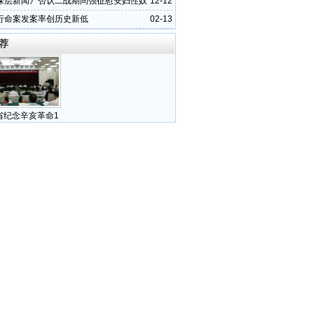
深层新闻》否认二战期间强征慰安妇性奴
12-12
行命案发案率创历史新低
02-13
荐
省纪念辛亥革命1