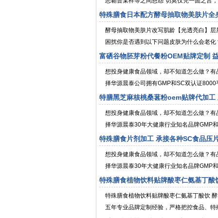
恶霸曹某祥等之间恩怨”切莫仅凭一面之言，被
特殊膳食日本配方酵母抽取物美肤片全
酵母抽取物美肤片改写肌龄【光透亮白】层层
困扰你是否遇到以下问题皮肤为什么会老化？
富硒谷物胚芽粉代餐粉OEM贴牌定制 
想投身健康食品领域，却不知道怎么做？有
择华源晨泰公司拥有GMP和SC双认证8000
特膳黑芝麻核桃桑葚粉oem贴牌代加工
想投身健康食品领域，却不知道怎么做？有
择华源晨泰30年大健康行业知名品牌GMP和IS
特殊膳食片剂加工 承接各种SC食品压
想投身健康食品领域，却不知道怎么做？有
择华源晨泰30年大健康行业知名品牌GMP和IS
特殊膳食植物饮料贴牌酸枣仁氨基丁酸
特殊膳食植物饮料贴牌酸枣仁氨基丁酸饮 
五年专业品牌定制经验，严格把控食品、特殊