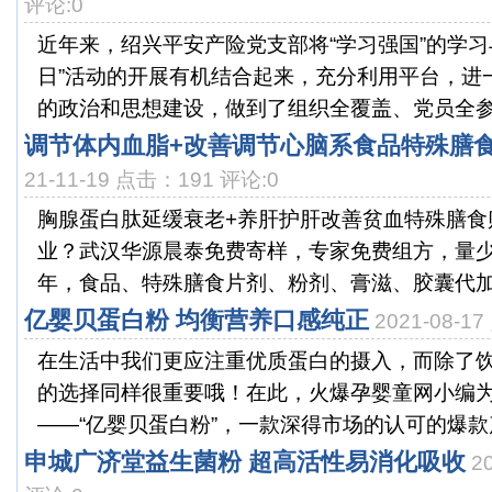
评论:0
近年来，绍兴平安产险党支部将“学习强国”的学习与
日”活动的开展有机结合起来，充分利用平台，进
的政治和思想建设，做到了组织全覆盖、党员全参与
调节体内血脂+改善调节心脑系食品特殊膳食
21-11-19 点击：191 评论:0
胸腺蛋白肽延缓衰老+养肝护肝改善贫血特殊膳食
业？武汉华源晨泰免费寄样，专家免费组方，量少
年，食品、特殊膳食片剂、粉剂、膏滋、胶囊代加工
亿婴贝蛋白粉 均衡营养口感纯正
2021-08-1
在生活中我们更应注重优质蛋白的摄入，而除了
的选择同样很重要哦！在此，火爆孕婴童网小编
——“亿婴贝蛋白粉”，一款深得市场的认可的爆款产
申城广济堂益生菌粉 超高活性易消化吸收
2