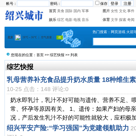
帐号：
密码：
保存
首页
美食
国际
国内
军事
图片
女性
文化
事件
娱乐
综艺
电影
电视
音乐
体育
文学
探索
奇闻
热门搜索：
网页游戏
火箭
您现在的位置：
首页
>>
综艺快报
>> 列表
综艺快报
乳母营养补充食品提升奶水质量 18种维生素
10-25 点击：148 评论:0
奶水即乳汁，乳汁不好可能与遗传、营养不足、
常、怀孕等原因有关。 1、遗传：如果产妇的母
况，产后发生乳汁不好的可能性就较大，应积极加强
绍兴平安产险:“学习强国”为党建领航助力
2