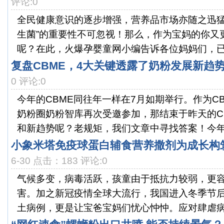
评论:0
全民健康意识的逐步增强，营养品市场亦随之迅猛
生菌”的重要性不可忽视！那么，作为宝妈的你又
呢？在此，火爆孕婴童网小编告诉各位妈妈们，已走
复盘CBME，4大关键透露了奶粉发展新趋
0 评论:0
今年的CBME同往年一样在7月如期举行。作为C
奶粉圈奶粉智库再次受邀参加，那结束于昨天的C
和新趋势呢？老规矩，我们文章中寻找答案！今年我
小象米塔免疫球蛋白辅食营养撒剂为成长构筑
6-30 点击：183 评论:0
气候多变，病毒活跃，孩童由于抵抗力较弱，更
害。加之新冠疫情全球大流行，我国进入冬季节
土病例，更是让宝爸宝妈们忧心忡忡。应对肆虐病毒