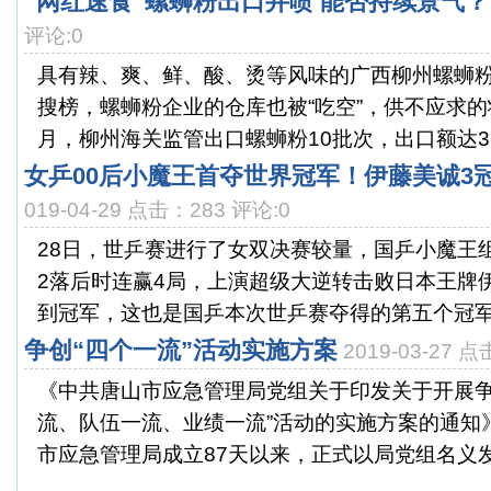
“网红速食”螺蛳粉出口井喷 能否持续景气？
评论:0
具有辣、爽、鲜、酸、烫等风味的广西柳州螺蛳
搜榜，螺蛳粉企业的仓库也被“吃空”，供不应求的
月，柳州海关监管出口螺蛳粉10批次，出口额达31.1
女乒00后小魔王首夺世界冠军！伊藤美诚3冠
019-04-29 点击：283 评论:0
28日，世乒赛进行了女双决赛较量，国乒小魔王组
2落后时连赢4局，上演超级大逆转击败日本王牌
到冠军，这也是国乒本次世乒赛夺得的第五个冠军。
争创“四个一流”活动实施方案
2019-03-27 
《中共唐山市应急管理局党组关于印发关于开展争
流、队伍一流、业绩一流”活动的实施方案的通知
市应急管理局成立87天以来，正式以局党组名义发布