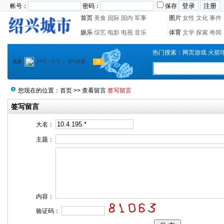
帐号：
密码：
保存
首页
美食
国际
国内
军事
图片
女性
文化
事件
娱乐
综艺
电影
电视
音乐
体育
文学
探索
奇闻
热门搜索：
网页游戏
火箭
您现在的位置：
首页
>>
查看留言
签写留言
签写留言
大名：
主题：
内容：
验证码：