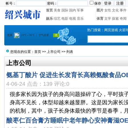
帐号：
密码：
保存
首页
美食
国际
国内
军事
图片
女性
文化
事件
娱乐
综艺
电影
电视
音乐
体育
文学
探索
奇闻
热门搜索：
网页游戏
火箭
您现在的位置：
首页
>>
上市公司
>> 列表
上市公司
氨基丁酸片 促进生长发育长高赖氨酸食品O
4-06-24 点击：139 评论:0
很多家长因为孩子的身高问题操碎了心，平时孩
身高不见长，体型却越来越显胖。这是因为家长
的机制，其中，孩子长身体最快的季节是春季，月份是
酸枣仁百合膏方睡眠中老年静心安神膏滋O