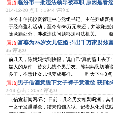
临汾市一批违法领导被革职 原因是看
[置顶]
014-12-20 点击：1944 评论:0
临汾市信托投资管理中心党组书记、主任乔成喜挪
于经商盈利活动，至今有66万元未还，并涉嫌违
除党籍处分，涉嫌违法问题移送司法机关。 临汾
富婆为25岁女儿征婚 抖出千万家财炫
[置顶]
35 评论:0
前几天，陈妈妈找到快报，说自己“真的豁出去了
媒人的条件，替女儿找个男朋友。陈妈妈恳切地
多了，不想让女儿也变成那样。 昨天下午3点，我
男子借酒意脱下女子裤子意泄欲 获刑2年
[置顶]
2-19 点击：2052 评论:0
（信宜新闻网/讯）日前，几名男女相聚喝酒，其
一女子发泄淫欲，结果锒铛入狱。记者从化州法