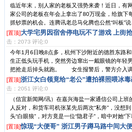
临近年末，别人家的老板又强势来袭！近日，有
家公司的老板在年会上拿出了80万现金，给旗下
抓钞票的机会。连腾讯老总马化腾也公然“叫板”说：“
大学宅男因宿舍停电玩不了游戏 上街
[置顶]
击：2073 评论:0
今年1月6日晚8点多，杭州下沙附近的德胜东路
生正低头玩手机，突然旁边窜出一戴眼镜的年轻
把抢走后掉头就跑。 女生报警后，警方介入调查
浙江女白领竟给“老公”遭拍裸照喂冰毒
[置顶]
击：2051 评论:0
（信宜新闻网/讯）在嘉兴海盐一家通信公司上班
人反对，和货车司机张某先后两次“私奔”，没想
头“白眼狼”，对方竟是一位“隐君子”，暗中对她“下毒.
惊现“大便哥” 浙江男子蹲马路中间大
[置顶]