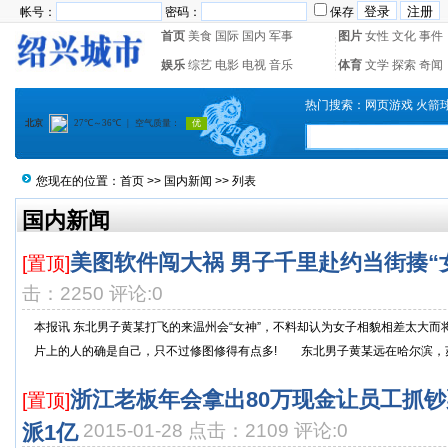
帐号：
密码：
保存
首页
美食
国际
国内
军事
图片
女性
文化
事件
娱乐
综艺
电影
电视
音乐
体育
文学
探索
奇闻
热门搜索：
网页游戏
火箭
您现在的位置：
首页
>>
国内新闻
>> 列表
国内新闻
美图软件闯大祸 男子千里赴约当街揍“
[置顶]
击：2250 评论:0
本报讯 东北男子黄某打飞的来温州会“女神”，不料却认为女子相貌相差太大
片上的人的确是自己，只不过修图修得有点多! 东北男子黄某远在哈尔滨，苏州
浙江老板年会拿出80万现金让员工抓钞
[置顶]
派1亿
2015-01-28 点击：2109 评论:0