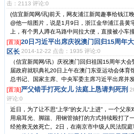
击：2113 评论:0
(信宜新闻网/讯)前天，网友浦江新闻趣事给钱江
@他一组图片，说是1月9日，浙江金华浦江县黄
上，有个男人蹲在马路中间拉大便，直接被小车撞飞
20日习近平出席庆祝澳门回归15周年
[置顶]
区长
2014-12-22 点击：1935 评论:0
（信宜新闻网/讯）庆祝澳门回归祖国15周年大
届政府就职典礼20日上午在澳门东亚运动会体育
总书记、国家主席、中央军委主席习近平出席并发表
严父错手打死女儿 法庭上恳请判死刑
[置顶]
2
评论:0
近日，为了让不思“上学”的女儿“上进”，一个父
用扇耳光、脚踹、用钢管抽打的方式持续殴打了一
经抢救无效死亡。2日，在南京市中级人民法院庭审，