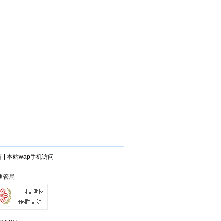
有
|
本站wap手机访问
兴通管局