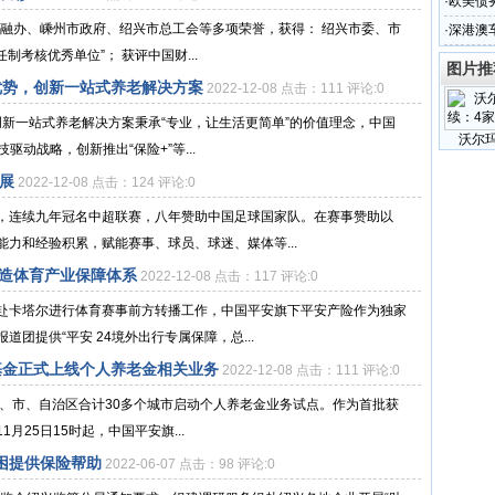
·
欧美债
金融办、嵊州市政府、绍兴市总工会等多项荣誉，获得： 绍兴市委、市
·
深港澳
制考核优秀单位”； 获评中国财...
馈活动
图片推
优势，创新一站式养老解决方案
2022-12-08 点击：111 评论:0
，创新一站式养老解决方案秉承“专业，让生活更简单”的价值理念，中国
沃尔
驱动战略，创新推出“保险+”等...
展
2022-12-08 点击：124 评论:0
，连续九年冠名中超联赛，八年赞助中国足球国家队。在赛事赞助以
力和经验积累，赋能赛事、球员、球迷、媒体等...
打造体育产业保障体系
2022-12-08 点击：117 评论:0
赴卡塔尔进行体育赛事前方转播工作，中国平安旗下平安产险作为独家
团提供“平安 24境外出行专属保障，总...
基金正式上线个人养老金相关业务
2022-12-08 点击：111 评论:0
1个省、市、自治区合计30多个城市启动个人养老金业务试点。作为首批获
25日15时起，中国平安旗...
困提供保险帮助
2022-06-07 点击：98 评论:0