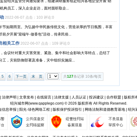
保监会绍兴监管分局通知要求，组建调研服务组赴绍兴各地企业开展“助
机构员工，深入企业走访，面对面听取企...
活动
2022-06-07 点击：103 评论:0
午节如期而至。为弘扬中华民族传统文化，营造浓厚的节日氛围，丰富
夕开展“迎端午·做香包”活动，传承民俗...
防相关工作
2022-06-07 点击：109 评论:0
动会，会议针对重大灾害突发、紧急、集中和社会影响大等特点，总结了
工，灾前防御部署及准备，灾中组织实施应...
5
6
下一页
末 页
共
127
条记录 10条/每页
|
法律声明
|
文章发布
|
在线留言
|
法律支援
|
人员认证
|
投诉建议
|
合作联盟
|
版权所
绍兴城市网(
www.qapplego.com
) © 2026 版权所有 All Rights Reserved.
信息举报 | 阳光·绿色网络工程 | 版权保护投诉指引 | 网络法制和道德教育基地 | 绍