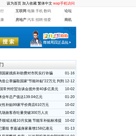
设为首页
加入收藏
繁体中文
wap手机访问
银行
互联网
电脑
手机
数码
论坛
健康
房地产
汽车
招聘
情爱
商机
门
用国家残疾补助费对市民实行诈骗
01-16
伪造公章骗取国家“节能补贴”22万元 判刑
12-12
1中国常州经贸洽谈会揽外资40多亿美元
10-02
业年总产值达139.04亿元
01-20
次性补贴99家平价商店610万元
10-02
机场旅客吞吐量突破300万人次
10-02
济领域法规10月实施 节能车补贴标准提
10-02
记重组 李嘉诚身家暴增158亿港元
01-13