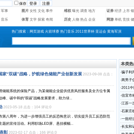
保存
军事
图片
女性
文化
事件
维权
曝光
调查
地方
证券
经济
上市
音乐
体育
文学
探索
奇闻
历史
人物
热点
企业
网游
单机
竞技
热门搜索：
网页游戏
火箭球赛
热门音乐
2011世界杯
亚运会
黄海军演
本类热
·
骗子利
国家“双碳”战略，护航绿色储能产业创新发展
2023-09-08 点击：
·
两男子
3年
·
201
用储能系统的保险产品，为某储能企业提供优质风控服务及全方位专属
·
信宜市林
、碳中和的“双碳”战略发展要求，助力绿...
·
江苏一
动
2023-05-18 点击：104 评论:0
·
石家庄
布第八周年，为进一步增强员工的反恐怖意识，切实提升员工反恐防范
·
一批经
题的宣传活动。利用职场LED屏、悬挂横幅...
高
·
长实和
誉表彰
2023-02-17 点击：166 评论:0