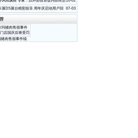
务风雨飘摇 专家：以外部投资促内部转型
10-02
车展DS展台精彩纷呈 周年庆启动用户回
07-03
荐
玛猪肉售假事件续