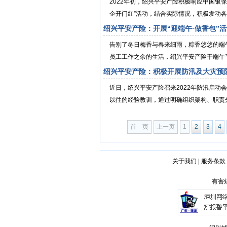
2022年初，绍兴平安产险积极响应中国银
企开门红”活动，结合实际情况，积极发动各
绍兴平安产险：开展“迎端午·做香包”
告别了冬日梅香与春来细雨，粽香悠悠的端
员工工作之余的生活，绍兴平安产险于端午节前
绍兴平安产险：积极开展防汛及大灾预
近日，绍兴平安产险召来2022年防汛启
以往的经验教训，通过明确组织架构、职责分
首 页
上一页
1
2
3
4
关于我们
|
服务条款
有害短