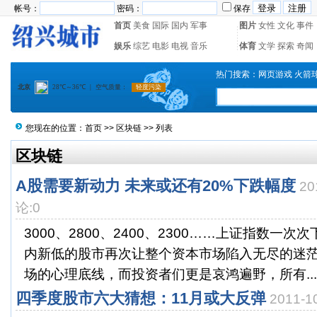
帐号：
密码：
保存
首页
美食
国际
国内
军事
图片
女性
文化
事件
娱乐
综艺
电影
电视
音乐
体育
文学
探索
奇闻
热门搜索：
网页游戏
火箭
您现在的位置：
首页
>>
区块链
>> 列表
区块链
A股需要新动力 未来或还有20%下跌幅度
20
论:0
3000、2800、2400、2300……上证指数一
内新低的股市再次让整个资本市场陷入无尽的迷
场的心理底线，而投资者们更是哀鸿遍野，所有...
四季度股市六大猜想：11月或大反弹
2011-