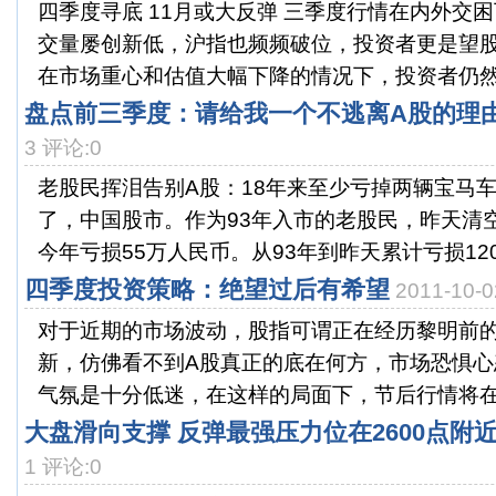
四季度寻底 11月或大反弹 三季度行情在内外交
交量屡创新低，沪指也频频破位，投资者更是望
在市场重心和估值大幅下降的情况下，投资者仍然充
盘点前三季度：请给我一个不逃离A股的理
3 评论:0
老股民挥泪告别A股：18年来至少亏掉两辆宝马
了，中国股市。作为93年入市的老股民，昨天清
今年亏损55万人民币。从93年到昨天累计亏损120万
四季度投资策略：绝望过后有希望
2011-10
对于近期的市场波动，股指可谓正在经历黎明前
新，仿佛看不到A股真正的底在何方，市场恐惧心
气氛是十分低迷，在这样的局面下，节后行情将在23
大盘滑向支撑 反弹最强压力位在2600点附
1 评论:0