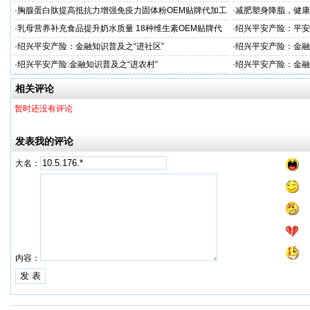
务商
市公安局长
·
胸腺蛋白肽提高抵抗力增强免疫力固体粉OEM贴牌代加工
·
减肥塑身降脂，健康
服务商
服务商
·
乳母营养补充食品提升奶水质量 18种维生素OEM贴牌代
·
绍兴平安产险：平安
工
·
绍兴平安产险：金融知识普及之“进社区”
·
绍兴平安产险：金融
·
绍兴平安产险:金融知识普及之“进农村”
·
绍兴平安产险：金融
相关评论
暂时还没有评论
发表我的评论
大名：
内容：