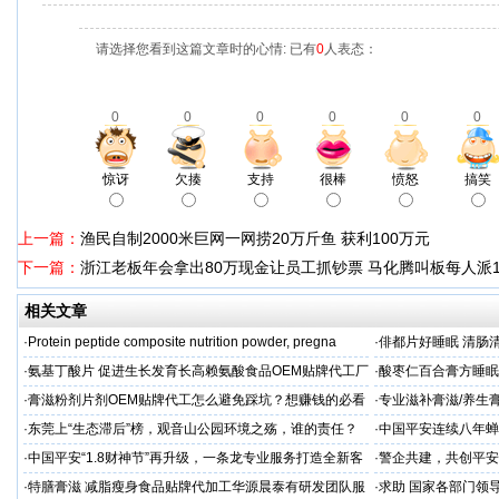
请选择您看到这篇文章时的心情: 已有
0
人表态：
0
0
0
0
0
0
惊讶
欠揍
支持
很棒
愤怒
搞笑
上一篇：
渔民自制2000米巨网一网捞20万斤鱼 获利100万元
下一篇：
浙江老板年会拿出80万现金让员工抓钞票 马化腾叫板每人派
相关文章
·
Protein peptide composite nutrition powder, pregna
·
俳都片好睡眠 清肠
·
氨基丁酸片 促进生长发育长高赖氨酸食品OEM贴牌代工厂
·
酸枣仁百合膏方睡眠
家
厂
·
膏滋粉剂片剂OEM贴牌代工怎么避免踩坑？想赚钱的必看
·
专业滋补膏滋/养生膏
·
东莞上“生态滞后”榜，观音山公园环境之殇，谁的责任？
·
中国平安连续八年蝉联B
品牌"
·
中国平安“1.8财神节”再升级，一条龙专业服务打造全新客
·
警企共建，共创平安
户体验
人才专项培训
·
特膳膏滋 减脂瘦身食品贴牌代加工华源晨泰有研发团队服
·
求助 国家各部门领