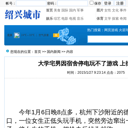
帐号：
密码：
保存
首页
美食
国际
国内
军事
图片
女性
文化
事件
娱乐
综艺
电影
电视
音乐
体育
文学
探索
奇闻
热门搜索：
网页游戏
火箭
您现在的位置：
首页
>>
国内新闻
>> 内容
大学宅男因宿舍停电玩不了游戏 上
时间：2015/1/27 9:23:14 点击：
2075
今年1月6日晚8点多，杭州下沙附近的
口，一位女生正低头玩手机，突然旁边窜出