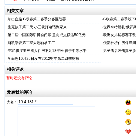
相关文章
·
杀出血路 G联赛第二赛季分赛区战罢
·
G联赛第二赛季线下
·
生完孩子第二天 小三就打电话到家来
·
世界奇特婚礼:俄罗
·
第二届中国国际矿博会闭幕 意向成交额达50亿元
·
欧洲女排锦标赛不敌
·
斯凯孚设第二家大连轴承工厂
·
俄新社析住房保障问
·
专家:俄罗斯三成人住房不足18平米 低于中等水平
·
男子酒后咬伤妻子脸
·
学而思10月25日发布2012财年第二财季财报
相关评论
暂时还没有评论
发表我的评论
大名：