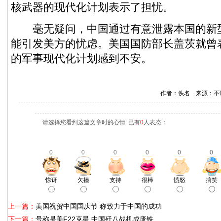
核武器的现代化计划表示了担忧。
毫无疑问，中国通过有意泄露本国的新
能引发美方的忧虑。美国国防部长盖茨就曾
的军事现代化计划感到不安。
作者：佚名 来源：不
请选择您看到这篇文章时的心情: 已有
0
人表态：
0
0
0
0
0
0
惊讶
欠揍
支持
很棒
愤怒
搞笑
上一篇：
美国祝贺中国国庆节 称致力于中国的成功
下一篇：
号称是美F22克星 中国歼八战机成废铁