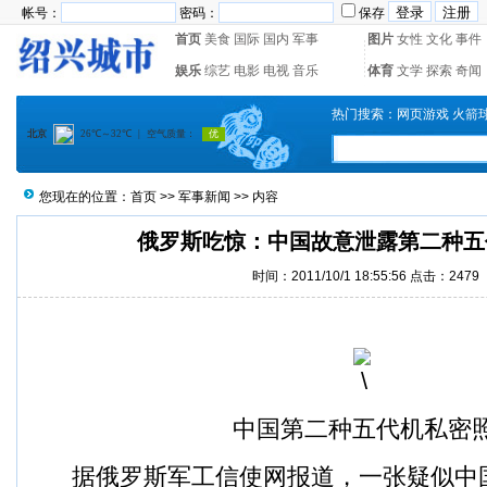
帐号：
密码：
保存
首页
美食
国际
国内
军事
图片
女性
文化
事件
娱乐
综艺
电影
电视
音乐
体育
文学
探索
奇闻
热门搜索：
网页游戏
火箭
您现在的位置：
首页
>>
军事新闻
>> 内容
俄罗斯吃惊：中国故意泄露第二种五
时间：2011/10/1 18:55:56 点击：
2479
中国第二种五代机私密
据俄罗斯军工信使网报道，一张疑似中