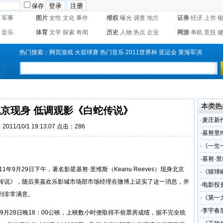
保存
军事
图片
女性
文化
事件
维权
曝光
调查
地方
证券
经济
上市
音乐
体育
文学
探索
奇闻
历史
人物
热点
企业
网游
单机
竞技
热门搜索：
网页游戏
火箭球赛
热门音乐
2011世界杯
亚运会
黄海军演
本类热
北京现身 低调观影《白蛇传说》
·
麦庄新
011/10/1 19:13:07 点击：
286
·
基努里
·
《一生
奖
·
基努·
1年9月29日下午，著名影星基努·里维斯（Keanu Reeves）现身北京
·
《猩球
传说》，随后美嘉欢乐影城市场部市场经理在微博上证实了这一消息，并
·
电影投
到非常满意。
应该知
·
《第一
·
李宇春
9月28日晚18：00公映，上映数小时便取得不俗票房成绩，据不完全统