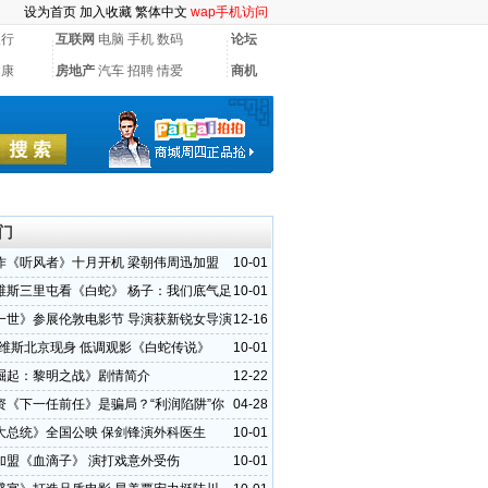
设为首页
加入收藏
繁体中文
wap手机访问
银行
互联网
电脑
手机
数码
论坛
健康
房地产
汽车
招聘
情爱
商机
门
作《听风者》十月开机 梁朝伟周迅加盟
10-01
维斯三里屯看《白蛇》 杨子：我们底气足
10-01
一世》参展伦敦电影节 导演获新锐女导演
12-16
里维斯北京现身 低调观影《白蛇传说》
10-01
崛起：黎明之战》剧情简介
12-22
资《下一任前任》是骗局？“利润陷阱”你
04-28
道的真相！
大总统》全国公映 保剑锋演外科医生
10-01
加盟《血滴子》 演打戏意外受伤
10-01