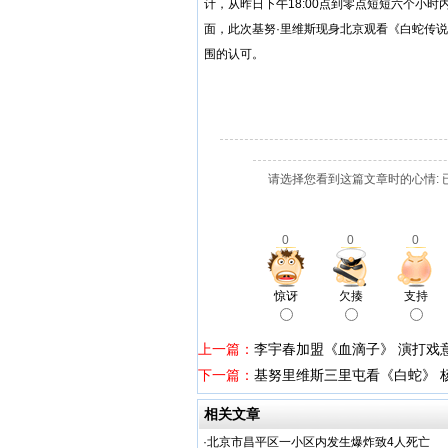
计，从昨日下午18:00点到零点短短六个小
面，此次基努·里维斯现身北京观看《白蛇传
围的认可。
请选择您看到这篇文章时的心情: 
0
0
0
惊讶
欠揍
支持
上一篇：
李宇春加盟《血滴子》 演打戏
下一篇：
基努里维斯三里屯看《白蛇》 
相关文章
·
北京市昌平区一小区内发生爆炸致4人死亡