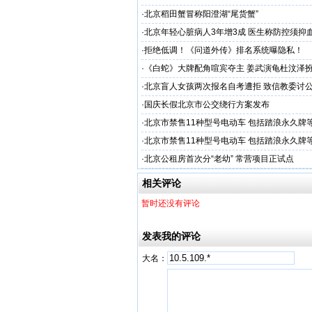
·
北京稻田蟹冒称阳澄湖“尾货蟹”
·
北京年轻心脏病人3年增3成 医生称防控须抑
·
拒绝低调！《问道外传》排名系统曝隐私！
·
《白蛇》大牌配角喧宾夺主 姜武演龟杜汶泽
·
北京盲人女孩两次报名自考遭拒 致信教委讨
·
国庆长假北京市公交绕行方案发布
·
北京市禁售11种型号电动车 包括踏浪永久牌
·
北京市禁售11种型号电动车 包括踏浪永久牌
·
北京公租房首次分“老幼” 常营项目正试点
相关评论
暂时还没有评论
发表我的评论
大名：