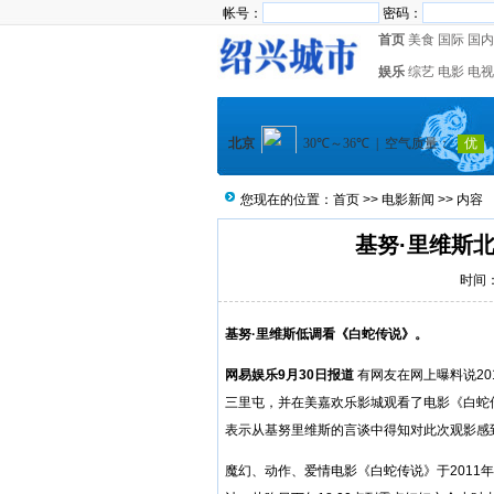
帐号：
密码：
首页
美食
国际
国内
娱乐
综艺
电影
电视
您现在的位置：
首页
>>
电影新闻
>> 内容
基努·里维斯
时间：2
基努·里维斯低调看《白蛇传说》。
网易娱乐9月30日报道
有网友在网上曝料说201
三里屯，并在美嘉欢乐影城观看了电影《白蛇
表示从基努里维斯的言谈中得知对此次观影感
魔幻、动作、爱情电影《白蛇传说》于2011年