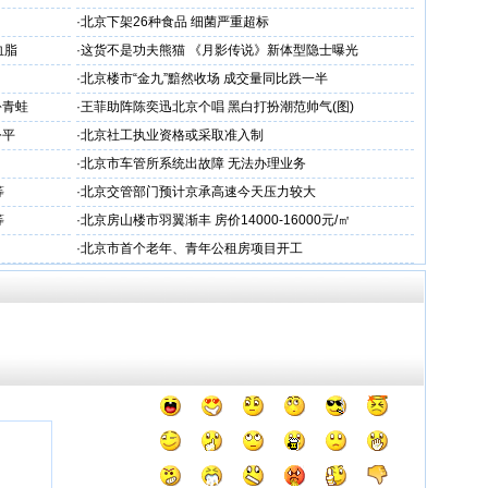
示会
·
北京下架26种食品 细菌严重超标
血脂
·
这货不是功夫熊猫 《月影传说》新体型隐士曝光
·
北京楼市“金九”黯然收场 成交量同比跌一半
扮青蛙
·
王菲助阵陈奕迅北京个唱 黑白打扮潮范帅气(图)
公平
·
北京社工执业资格或采取准入制
·
北京市车管所系统出故障 无法办理业务
等
·
北京交管部门预计京承高速今天压力较大
等
·
北京房山楼市羽翼渐丰 房价14000-16000元/㎡
·
北京市首个老年、青年公租房项目开工