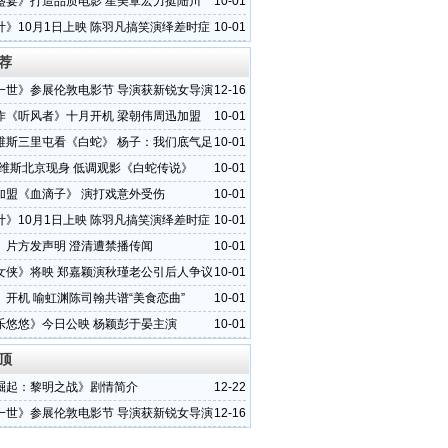
盛宴》打造品质电影 星美覃宏力挺陆川
10-01
计》10月1日上映 陈羽凡搞笑演绎差时症
10-01
荐
一世》参展伦敦电影节 导演获新锐女导演
12-16
作《听风者》十月开机 梁朝伟周迅加盟
10-01
维斯三里屯看《白蛇》 杨子：我们底气足
10-01
里维斯北京现身 低调观影《白蛇传说》
10-01
加盟《血滴子》 演打戏意外受伤
10-01
计》10月1日上映 陈羽凡搞笑演绎差时症
10-01
》片方发声明 澄清遭禁播传闻
10-01
女侠》将映 郑嘉颖演秋瑾老公引后人争议
10-01
》开机 喻虹渊陈司翰共谱“美食恋曲”
10-01
乐悠悠》今日公映 杨颖彭于晏主演
10-01
顶
崛起：黎明之战》剧情简介
12-22
一世》参展伦敦电影节 导演获新锐女导演
12-16