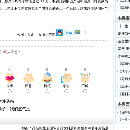
·
《王的
时内，影片平均每小时吸金过100万，取得难得的国产电影票房口碑双赢局
·
《李献
说》，也让不少网友感慨国产电影真的迈上一个台阶，越来越得到国际范
本类推
·
《一生
奖
·
麦庄新
作者：佚名 来源：不详
·
基努里
·
基努·
已有
0
人表态：
·
李宇春
·
《李献
0
0
0
0
0
·
《堵车
·
《竞雄
很棒
愤怒
搞笑
恶心
不解
·
《牵手
·
《夏日
意外受伤
本类固
杨子：我们底气足
·
《猩球
·
《一生
奖
·
神茶产品亮相北京国际食品饮料展和秦皇岛中老年用品展