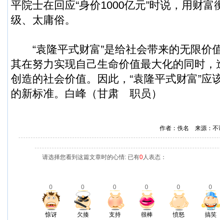
平院士在回应“身价1000亿元”时说，用财
级、太庸俗。
“袁隆平式财富”是给社会带来的无限价
其在努力实现自己生命价值最大化的同时，
创造的社会价值。因此，“袁隆平式财富”应
的新标准。白峰（甘肃 职员）
作者：佚名 来源：不
请选择您看到这篇文章时的心情: 已有
0
人表态：
0
0
0
0
0
0
惊讶
欠揍
支持
很棒
愤怒
搞笑