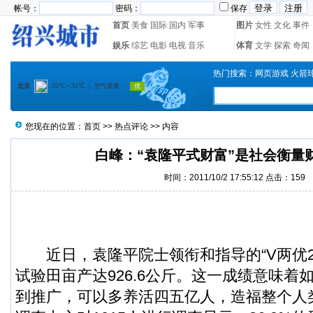
帐号：
密码：
保存
首页
美食
国际
国内
军事
图片
女性
文化
事件
娱乐
综艺
电影
电视
音乐
体育
文学
探索
奇闻
热门搜索：
网页游戏
火箭
您现在的位置：
首页
>>
热点评论
>> 内容
白峰：“袁隆平式财富”是社会衡量
时间：2011/10/2 17:55:12 点击：
159
近日，袁隆平院士领衔和指导的“V两优2
试验田亩产达926.6公斤。这一成绩意味着
到推广，可以多养活四五亿人，造福整个人