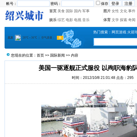
帐号：
密码：
保存
首页
美食
国际
国内
军事
图片
女性
文化
事件
娱乐
综艺
电影
电视
音乐
体育
文学
探索
奇闻
热门搜索：
网页游戏
火箭
您现在的位置：
首页
>>
国际新闻
>> 内容
美国一驱逐舰正式服役 以殉职海豹队
时间：2012/10/8 21:01:48 点击：
295