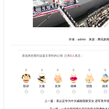
作者：admin 来源：腾讯新
请选择您看到这篇文章时的心情: 已有
0
人表态：
0
0
0
0
0
0
惊讶
欠揍
支持
很棒
愤怒
搞笑
上一篇：
美认定华为中兴威胁国家安全 进军美市