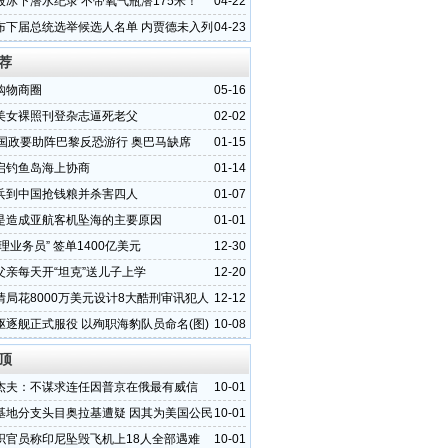
破冰下潜水纪录 不带氧气瓶潜175米！
04-22
布下届总统选举候选人名单 内贾德未入列
04-23
荐
购物商圈
05-16
美女裸照刊登杂志逼死老父
02-02
各国政要助阵巴黎反恐游行 奥巴马缺席
01-15
启钓鱼岛海上协商
01-14
兵到中国抢钱粮并杀害四人
01-07
是造成亚航客机坠海的主要原因
01-01
理业务员” 签单1400亿美元
12-30
父亲每天开“坦克”送儿子上学
12-20
情局花8000万美元设计8大酷刑审讯犯人
12-12
驱逐舰正式服役 以殉职海豹队员命名(图)
10-08
顶
杰夫：不谋求连任因普京在俄最有威信
10-01
基地分支头目奥拉基遭疑 因其为美国公民
10-01
织官员称印尼坠毁飞机上18人全部遇难
10-01