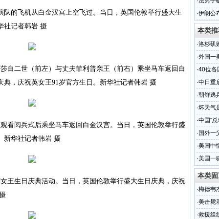
令
·
法男子
队的飞机从白金汉宫上空飞过。当日，英国伦敦举行盛大生
·
伊朗公
华社记者韩岩 摄
本类推
·
洛杉矶
·
外国一
莎白二世（前左）与丈夫菲利普亲王（前右）乘坐马车返回白
·
40位
典，庆祝英女王91岁官方生日。新华社记者韩岩 摄
·
中日重
·
朝鲜逃
·
坏天气
·
中国“总
观看阅兵式后乘坐马车返回白金汉宫。当日，英国伦敦举行盛
·
国外一
。新华社记者韩岩 摄
·
美国中
·
美国一
本类固
女王生日庆典活动。当日，英国伦敦举行盛大生日庆典，庆祝
·
梅德韦
摄
·
美击毙
·
救援组