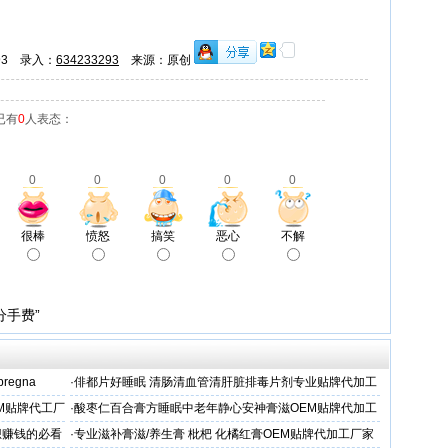
293 录入：
634233293
来源：原创
已有
0
人表态：
0
0
0
0
0
很棒
愤怒
搞笑
恶心
不解
分手费”
 pregna
·
俳都片好睡眠 清肠清血管清肝脏排毒片剂专业贴牌代加工
M贴牌代工厂
·
酸枣仁百合膏方睡眠中老年静心安神膏滋OEM贴牌代加工
厂
想赚钱的必看
·
专业滋补膏滋/养生膏 枇杷 化橘红膏OEM贴牌代加工厂家