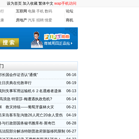
设为首页
加入收藏
繁体中文
wap手机访问
银行
互联网
电脑
手机
数码
论坛
健康
房地产
汽车
招聘
情爱
商机
门
部长国会作证否认“通俄”
06-16
生日庆典在伦敦举行
06-19
找到失事军用运输机６２名遇难者遗体
06-13
风高浪急 特雷莎·梅遭遇执政危机?
06-14
解 救灾持续——葡萄牙森林火灾
06-21
吕宋岛客车坠沟致26人死亡20余人受伤
04-19
务与行政部国务秘书雅库布·斯奇巴
06-28
高法院部分解冻特朗普政府新版移民限制
06-27