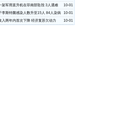
一架军用直升机在菲南部坠毁 3人遇难
10-01
于李斯特菌感染人数升至15人 84人染病
10-01
收入两年内首次下降 经济复苏欠动力
10-01