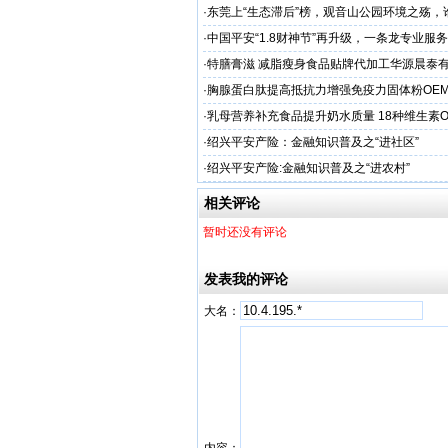
·
东莞上“生态滞后”榜，观音山公园环境之殇，
·
中国平安“1.8财神节”再升级，一条龙专业服
户体验
·
特膳膏滋 减脂瘦身食品贴牌代加工华源晨泰
务商
·
胸腺蛋白肽提高抵抗力增强免疫力固体粉OE
服务商
·
乳母营养补充食品提升奶水质量 18种维生素
工
·
绍兴平安产险：金融知识普及之“进社区”
·
绍兴平安产险:金融知识普及之“进农村”
相关评论
暂时还没有评论
发表我的评论
大名：