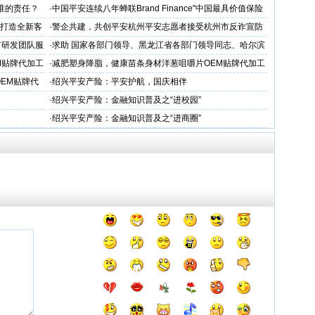
谁的责任？
·
中国平安连续八年蝉联Brand Finance"中国最具价值保险
品牌"
务打造全新客
·
警企共建，共创平安杭州平安志愿者接受杭州市反诈宣防
人才专项培训
有研发团队服
·
求助 国家各部门领导、黑龙江省各部门领导同志、哈尔滨
市公安局长
M贴牌代加工
·
减肥塑身降脂，健康苗条身材洋葱咀嚼片OEM贴牌代加工
服务商
OEM贴牌代
·
绍兴平安产险：平安护航，国庆相伴
·
绍兴平安产险：金融知识普及之“进校园”
·
绍兴平安产险：金融知识普及之“进商圈”