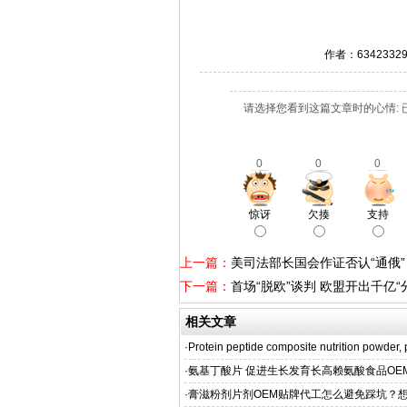
作者：634233
请选择您看到这篇文章时的心情: 
0
0
0
惊讶
欠揍
支持
上一篇：
美司法部长国会作证否认“通俄”
下一篇：
首场“脱欧”谈判 欧盟开出千亿“
相关文章
·
Protein peptide composite nutrition powder,
·
氨基丁酸片 促进生长发育长高赖氨酸食品OE
家
·
膏滋粉剂片剂OEM贴牌代工怎么避免踩坑？