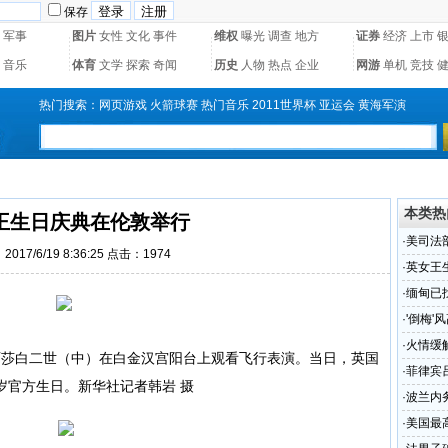
保存
军事
图片
女性
文化
事件
维权
曝光
调查
地方
证券
经济
上市
音乐
体育
文学
探索
奇闻
历史
人物
热点
企业
网游
单机
竞技
热门搜索：
网页游戏
火箭球赛
热门音乐
2011世界杯
亚运会
黄海军演
本类热
王生日庆典在伦敦举行
·
美司法
017/6/19 8:36:25 点击：
1974
·
英女王
·
缅甸已
·
'倒梅'
·
火情缓
莎白二世（中）在白金汉宫阳台上观看飞行表演。当日，英国
·
菲律宾
岁官方生日。新华社记者韩岩 摄
·
波兰内
·
美国最