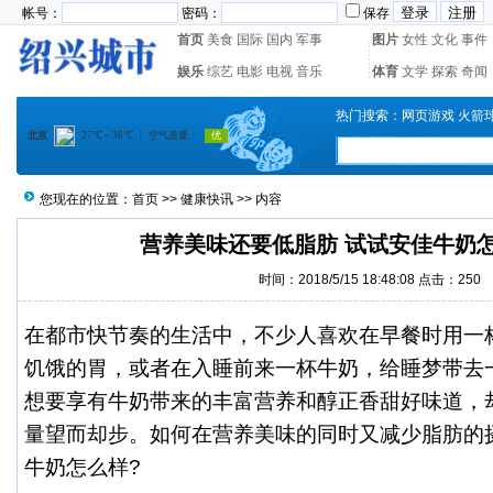
帐号：
密码：
保存
首页
美食
国际
国内
军事
图片
女性
文化
事件
娱乐
综艺
电影
电视
音乐
体育
文学
探索
奇闻
热门搜索：
网页游戏
火箭
您现在的位置：
首页
>>
健康快讯
>> 内容
营养美味还要低脂肪 试试安佳牛奶
时间：2018/5/15 18:48:08 点击：
250
在都市快节奏的生活中，不少人喜欢在早餐时用一
饥饿的胃，或者在入睡前来一杯牛奶，给睡梦带去
想要享有牛奶带来的丰富营养和醇正香甜好味道，
量望而却步。如何在营养美味的同时又减少脂肪的
牛奶怎么样?