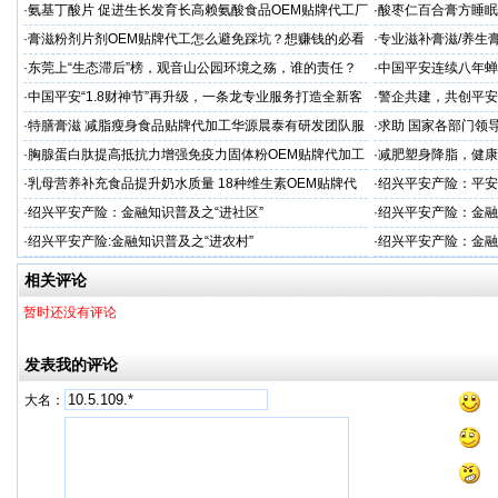
·
氨基丁酸片 促进生长发育长高赖氨酸食品OEM贴牌代工厂
·
酸枣仁百合膏方睡眠
家
厂
·
膏滋粉剂片剂OEM贴牌代工怎么避免踩坑？想赚钱的必看
·
专业滋补膏滋/养生膏
·
东莞上“生态滞后”榜，观音山公园环境之殇，谁的责任？
·
中国平安连续八年蝉联B
品牌"
·
中国平安“1.8财神节”再升级，一条龙专业服务打造全新客
·
警企共建，共创平安
户体验
人才专项培训
·
特膳膏滋 减脂瘦身食品贴牌代加工华源晨泰有研发团队服
·
求助 国家各部门领
务商
市公安局长
·
胸腺蛋白肽提高抵抗力增强免疫力固体粉OEM贴牌代加工
·
减肥塑身降脂，健康
服务商
服务商
·
乳母营养补充食品提升奶水质量 18种维生素OEM贴牌代
·
绍兴平安产险：平安
工
·
绍兴平安产险：金融知识普及之“进社区”
·
绍兴平安产险：金融
·
绍兴平安产险:金融知识普及之“进农村”
·
绍兴平安产险：金融
相关评论
暂时还没有评论
发表我的评论
大名：