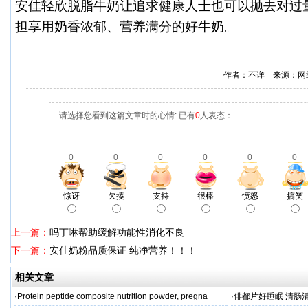
安佳轻欣脱脂牛奶让追求健康人士也可以抛去对过
担享用奶香浓郁、营养满分的好牛奶。
作者：不详 来源：网
请选择您看到这篇文章时的心情: 已有
0
人表态：
0
0
0
0
0
0
惊讶
欠揍
支持
很棒
愤怒
搞笑
上一篇：
吗丁啉帮助缓解功能性消化不良
下一篇：
安佳奶粉品质保证 纯净营养！！！
相关文章
·
Protein peptide composite nutrition powder, pregna
·
俳都片好睡眠 清肠