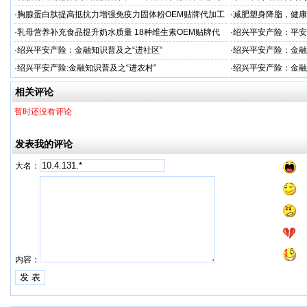
务商
市公安局长
·
胸腺蛋白肽提高抵抗力增强免疫力固体粉OEM贴牌代加工
·
减肥塑身降脂，健康
服务商
服务商
·
乳母营养补充食品提升奶水质量 18种维生素OEM贴牌代
·
绍兴平安产险：平安
工
·
绍兴平安产险：金融知识普及之“进社区”
·
绍兴平安产险：金融
·
绍兴平安产险:金融知识普及之“进农村”
·
绍兴平安产险：金融
相关评论
暂时还没有评论
发表我的评论
大名：
内容：