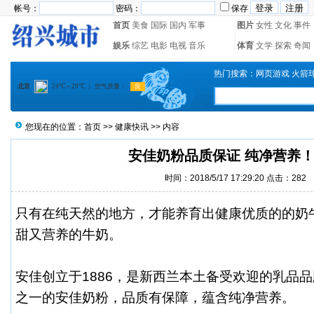
帐号：
密码：
保存
首页
美食
国际
国内
军事
图片
女性
文化
事件
娱乐
综艺
电影
电视
音乐
体育
文学
探索
奇闻
热门搜索：
网页游戏
火箭
您现在的位置：
首页
>>
健康快讯
>> 内容
安佳奶粉品质保证 纯净营养
时间：2018/5/17 17:29:20 点击：
282
只有在纯天然的地方，才能养育出健康优质的的奶
甜又营养的牛奶。
安佳创立于1886，是新西兰本土备受欢迎的乳品
之一的安佳奶粉，品质有保障，蕴含纯净营养。