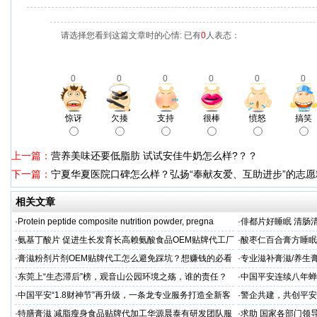
请选择您看到这篇文章时的心情: 已有
0
人表态：
0
0
0
0
0
0
惊讶
欠揍
支持
很棒
愤怒
搞笑
上一篇：
营养美味还要低脂肪 试试安佳牛奶怎么样?？？
下一篇：
宁夏华夏医院口碑怎么样？弘扬“奉献友爱、互助进步”的志愿
相关文章
·
Protein peptide composite nutrition powder, pregna
·
俳都片好睡眠 清肠
·
氨基丁酸片 促进生长发育长高赖氨酸食品OEM贴牌代工厂
·
酸枣仁百合膏方睡眠
家
厂
·
膏滋粉剂片剂OEM贴牌代工怎么避免踩坑？想赚钱的必看
·
专业滋补膏滋/养生膏
·
东莞上“生态滞后”榜，观音山公园环境之殇，谁的责任？
·
中国平安连续八年蝉联B
品牌"
·
中国平安“1.8财神节”再升级，一条龙专业服务打造全新客
·
警企共建，共创平安
户体验
人才专项培训
·
特膳膏滋 减脂瘦身食品贴牌代加工华源晨泰有研发团队服
·
求助 国家各部门领