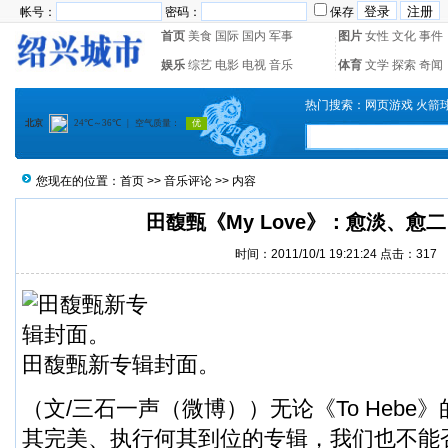
帐号：
密码：
保存
首页
美食
国际
国内
军事
图片
女性
文化
事件
娱乐
综艺
电影
电视
音乐
体育
文学
探索
奇闻
热门搜索：
网页游戏
火箭
您现在的位置：
首页
>>
音乐评论
>> 内容
田馥甄《My Love》：愈淡、愈
时间：2011/10/1 19:21:24 点击：
317
田馥甄新专辑封面。
（文/三石一声（
微博
））无论《To Heb
其完美、执行何其到位的专辑，我们也不能