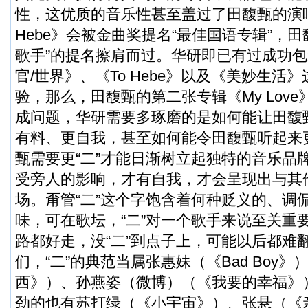
性，这优质的音乐性甚至盖过了田馥甄的演唱
Hebe》会被金曲奖提名“最佳国语专辑”，
歌手”的提名擦肩而过。华研即已有过成功
官/世界》、《To Hebe》以及《美妙生活
验，那么，田馥甄的第二张专辑《My Lov
成问题，华研需要多琢磨的是如何能让田馥
有料、更自我，甚至如何能令田馥甄听起来更
甄需要更“二”才能日渐树立起独特的音乐品牌
受旁人的影响，才有自我，才会呈现出与其
场。甭管“二”这个字饱含着何种贬义的、调
味，可在歌坛，“二”对一个歌手来说至关重要
路都好走，没“二”到点子上，可能以后都难
们，“二”的典范当属张惠妹（《Bad Boy
西》）、孙燕姿（
微博
）（《我要的幸福》）
劲的也有苏打绿（《小宇宙》）、张悬（《