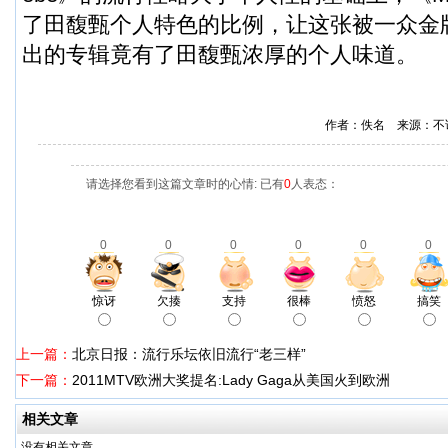
了田馥甄个人特色的比例，让这张被一众金
出的专辑竟有了田馥甄浓厚的个人味道。
作者：佚名 来源：不
请选择您看到这篇文章时的心情: 已有
0
人表态：
0
0
0
0
0
0
惊讶
欠揍
支持
很棒
愤怒
搞笑
上一篇：
北京日报：流行乐坛依旧流行“老三样”
下一篇：
2011MTV欧洲大奖提名:Lady Gaga从美国火到欧洲
相关文章
没有相关文章