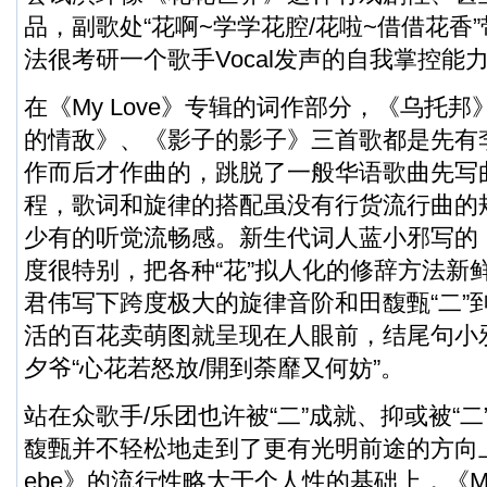
品，副歌处“花啊~学学花腔/花啦~借借花香
法很考研一个歌手Vocal发声的自我掌控能
在《My Love》专辑的词作部分，《乌托
的情敌》、《影子的影子》三首歌都是先有
作而后才作曲的，跳脱了一般华语歌曲先写
程，歌词和旋律的搭配虽没有行货流行曲的
少有的听觉流畅感。新生代词人蓝小邪写的
度很特别，把各种“花”拟人化的修辞方法新
君伟写下跨度极大的旋律音阶和田馥甄“二”
活的百花卖萌图就呈现在人眼前，结尾句小
夕爷“心花若怒放/開到荼靡又何妨”。
站在众歌手/乐团也许被“二”成就、抑或被“
馥甄并不轻松地走到了更有光明前途的方向上
ebe》的流行性略大于个人性的基础上，《My