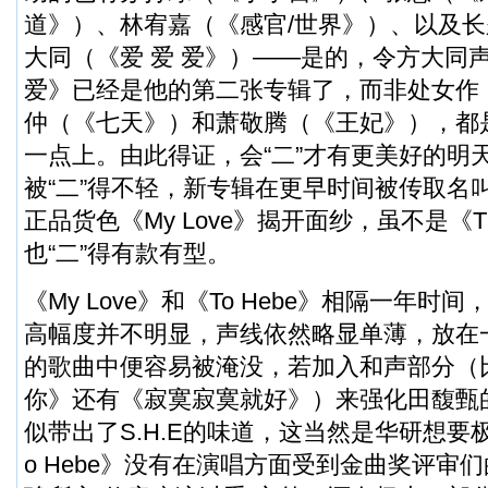
道》）、林宥嘉（《感官/世界》）、以及
大同（《爱 爱 爱》）——是的，令方大同
爱》已经是他的第二张专辑了，而非处女作
仲（《七天》）和萧敬腾（《王妃》），都是
一点上。由此得证，会“二”才有更美好的明
被“二”得不轻，新专辑在更早时间被传取名叫做
正品货色《My Love》揭开面纱，虽不是《T
也“二”得有款有型。
《My Love》和《To Hebe》相隔一年
高幅度并不明显，声线依然略显单薄，放在
的歌曲中便容易被淹没，若加入和声部分（
你》还有《寂寞寂寞就好》）来强化田馥甄的V
似带出了S.H.E的味道，这当然是华研想要
o Hebe》没有在演唱方面受到金曲奖评审