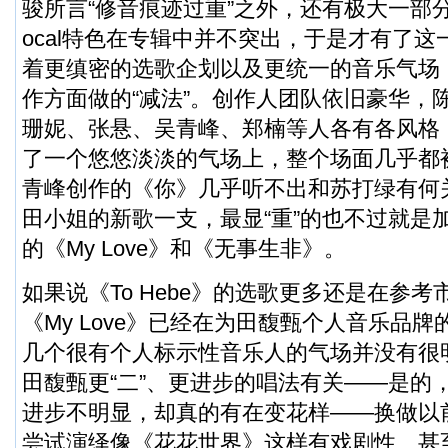
骏所言“修音痕迹过重”之外，还有极大一部
ocal特色在专辑中并不突出，于是才有了这一次
着更缜密的选歌企划以及更统一的音乐气场
作方面做的“减法”。创作人团队依旧豪华，
珊妮、张悬、吴青峰、郑楠等人各有各风格
了一个悠悠淡淡的气场上，整个场面几乎都被
青峰创作的《你》几乎听不出和苏打绿有何
田小姐的新歌一支，最显“重”的也不过就是
的《My Love》和《无事生非》。
如果说《To Hebe》的选歌更多还是在参
《My Love》已经在为田馥甄个人音乐品
几个很有个人标示性音乐人的气场并没有很
田馥甄更“二”、更进步的唱法有关——是的
进步不明显，却真的有在变花样——换做以
尝试演绎像《花花世界》这样有戏剧性、甚