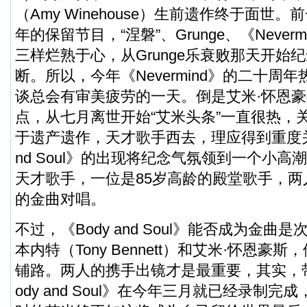
（Amy Winehouse）生前遗作终于面世
年的保留节目，“涅磐”、Grunge、《Never
三样烂熟于心，从Grunge乐衰败那天开始
断。所以，今年《Nevermind》的二十周
谈总会有审美疲劳的一天。倒是艾米·怀恩
点，从七月离世开始“艾米头条”一直很热，
于遗产遗作，天才歌手西去，理应得到重度关注
nd Soul》的出现将纪念气氛领到一个小
天才歌手，一位是85岁高龄的殿堂歌手，
的金曲对唱。
不过，《Body and Soul》能否成为金曲
本内特（Tony Bennett）和艾米·怀恩豪
铺路。两人的携手出镜才是最重要，其实，带
ody and Soul》在今年三月就已经录制