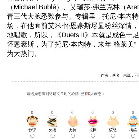
（Michael Bublé）、艾瑞莎·弗兰克林（Areth
青三代大腕悉数参与。专辑里，托尼·本内
场，在他面前艾米·怀恩豪斯尽显粉丝深情，La
地唱歌，所以，《Duets II》本就是成色十
怀恩豪斯，为了托尼·本内特，来年“格莱美”，《
为大热门。
作者：佚名 来源：不
请选择您看到这篇文章时的心情: 已有
0
人表态：
0
0
0
0
0
0
惊讶
欠揍
支持
很棒
愤怒
搞笑