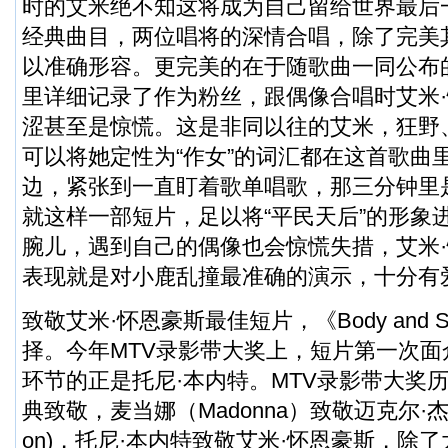
时的艾米绝不知这将成为自己留给世界最后一
经典曲目，两位唱将的深情合唱，除了完美
以准确形容。更完美的在于随歌曲一同公布
里详细记录了作为粉丝，跟偶像合唱时艾米
涩甚至是惊慌。这是非同以往的艾米，狂野
可以将她定性为“作女”的词汇都在这首歌曲
边，紧张到一直盯着歌单唱歌，那三分钟里
就这样一部短片，足以将“平民天后”的形象
腕儿，遇到自己的偶像也会惊慌失措，艾米·
表现就是对小鹿乱撞最准确的演示，十分有
致敬艾米·怀恩豪斯最佳短片，《Body and 
择。今年MTV录影带大奖上，短片第一次
环节的正是托尼·本内特。MTV录影带大奖
典致敬，麦当娜（Madonna）致敬迈克尔·杰克逊(M
on)，托尼·本内特致敬艾米·怀恩豪斯，除