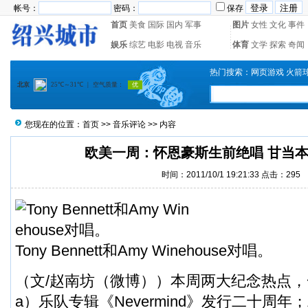
帐号：
密码：
保存
首页
美食
国际
国内
军事
图片
女性
文化
事件
娱乐
综艺
电影
电视
音乐
体育
文学
探索
奇闻
热门搜索：
网页游戏
火箭
您现在的位置：
首页
>>
音乐评论
>> 内容
欧美一周：怀恩豪斯生前绝唱 甘当
时间：2011/10/1 19:21:33 点击：
295
Tony Bennett和Amy Winehouse对唱。
（文/赵南坊（
微博
））本周两大纪念热点，一是
a）乐队专辑《Nevermind》发行二十周年