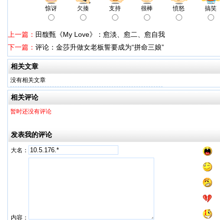
惊讶
欠揍
支持
很棒
愤怒
搞笑
上一篇：
田馥甄《My Love》：愈淡、愈二、愈自我
下一篇：
评论：金莎升做女老板誓要成为“拼命三娘”
相关文章
没有相关文章
相关评论
暂时还没有评论
发表我的评论
大名：
内容：