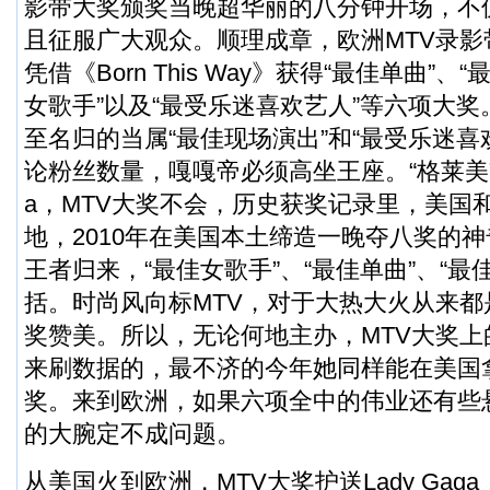
影带大奖颁奖当晚超华丽的八分钟开场，不
且征服广大观众。顺理成章，欧洲MTV录影带大
凭借《Born This Way》获得“最佳单曲”、
女歌手”以及“最受乐迷喜欢艺人”等六项大
至名归的当属“最佳现场演出”和“最受乐迷喜
论粉丝数量，嘎嘎帝必须高坐王座。“格莱美”可
a，MTV大奖不会，历史获奖记录里，美国
地，2010年在美国本土缔造一晚夺八奖的
王者归来，“最佳女歌手”、“最佳单曲”、“最
括。时尚风向标MTV，对于大热大火从来
奖赞美。所以，无论何地主办，MTV大奖上的L
来刷数据的，最不济的今年她同样能在美国拿
奖。来到欧洲，如果六项全中的伟业还有些
的大腕定不成问题。
从美国火到欧洲，MTV大奖护送Lady Ga