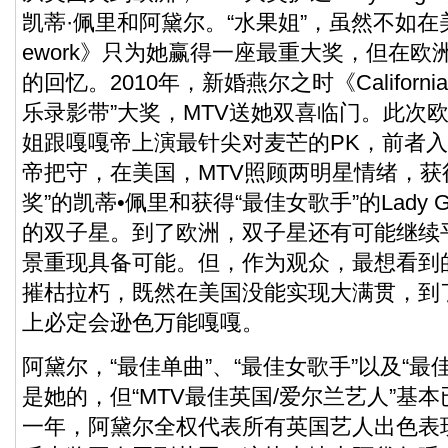
凯蒂·佩里和阿黛尔。“水果姐”，虽然不如在美
ework》只为她赢得一座最重大奖，但在欧
的回忆。2010年，新婚燕尔之时《California
乐录影带”大奖，MTV送她双喜临门。此次欧
姐跟嘎嘎帝上演最针尖对麦芒的PK，前者
帝把守，在美国，MTV照顾两明星情绪，获
奖”的凯蒂•佩里和获得“最佳女歌手”的Lady 
的双子星。到了欧洲，双子星还有可能继续
景重现具备可能。但，作为观众，最想看到
摧枯拉朽，既然在美国没能实现大满贯，到
上必定会逊色万能嘎嘎。
阿黛尔，“最佳单曲”、“最佳女歌手”以及“最
是她的，但“MTV最佳英国/爱尔兰艺人”基本
一年，阿黛尔全权代表所有英国艺人出色表