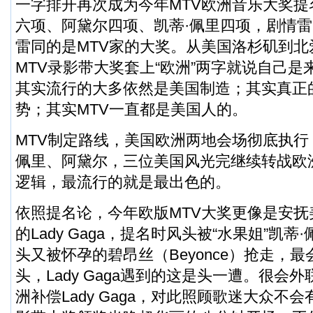
一字排开再次成为今年MTV欧洲音乐大奖提名前
六项、阿黛尔四项、凯蒂·佩里四项，剧情
雷同的是MTV家的大奖。从美国洛杉矶到
MTV录影带大奖套上“欧洲”两字就说自己
其实流行的大多依然是美国制造；其实真正
势；其实MTV一直都是美国人的。
MTV制定路线，美国欧洲两地会场彻底执行，La
佩里、阿黛尔，三位美国风光完继续转战欧
逻辑，最流行的就是最出色的。
依照提名论，今年欧版MTV大奖更像是安抚
的Lady Gaga，提名时风头被“水果姐”凯
头又被怀孕的碧昂丝（Beyonce）抢走，
头，Lady Gaga遇到的这是头一遭。很会
洲补偿Lady Gaga，对此照顾歌迷大众不