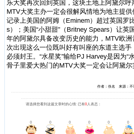
乐大奖再次回到英国，这块土地上阿黛尔呼声胜过
MTV大奖主办一定会很解风情地为地主提
记录上美国的阿姆（Eminem）超过英国罗比（Rob
s）；美国“小甜甜”（Britney Spears
年的阿黛尔具备改变历史的能力，MTV欧
次出现这么一位既叫好有叫座的东道主选手
必须封王。“水星奖”输给PJ Harvey是因为
骨子里爱大热门的MTV大奖一定会让阿黛尔
作者：佚名 来源：不
请选择您看到这篇文章时的心情: 已有
0
人表态：
0
0
0
0
0
0