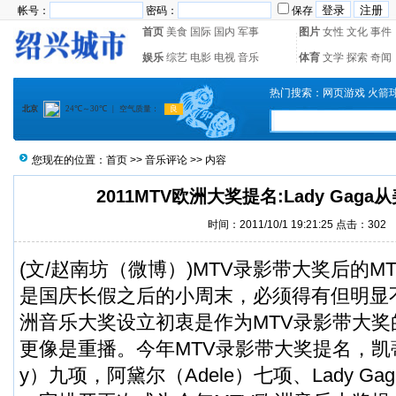
帐号：
密码：
保存
首页
美食
国际
国内
军事
图片
女性
文化
事件
娱乐
综艺
电影
电视
音乐
体育
文学
探索
奇闻
热门搜索：
网页游戏
火箭
您现在的位置：
首页
>>
音乐评论
>> 内容
2011MTV欧洲大奖提名:Lady Gag
时间：2011/10/1 19:21:25 点击：
302
(文/赵南坊（
微博
）)MTV录影带大奖后的M
是国庆长假之后的小周末，必须得有但明显
洲音乐大奖设立初衷是作为MTV录影带大
更像是重播。今年MTV录影带大奖提名，凯蒂·佩
y）九项，阿黛尔（Adele）七项、Lady G